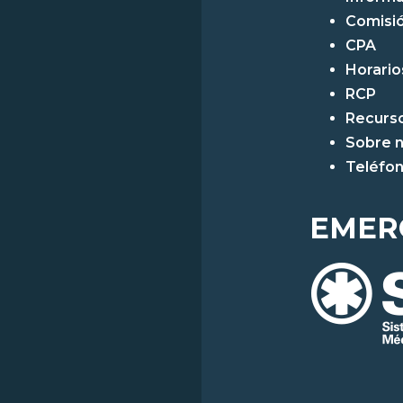
Comisió
CPA
Horarios
RCP
Recurs
Sobre 
Teléfo
EMER